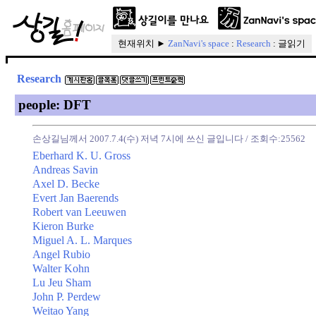
현재위치 ►
ZanNavi's space
:
Research
: 글읽기
Research
people: DFT
손상길님께서 2007.7.4(수) 저녁 7시에 쓰신 글입니다
/ 조회수:25562
Eberhard K. U. Gross
Andreas Savin
Axel D. Becke
Evert Jan Baerends
Robert van Leeuwen
Kieron Burke
Miguel A. L. Marques
Angel Rubio
Walter Kohn
Lu Jeu Sham
John P. Perdew
Weitao Yang