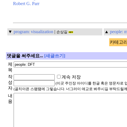
Robert G. Parr
▼
program: visualization
|
▲
people: 
손상길
카테고리 
댓글을 써주세요...
[새글쓰기]
제
목
작
계속 저장
성
(이곳 주인장 아이디를 한글 혹은 영문자로 
자
(골치아픈 스팸땜에 그렇습니다. 너그러이 애교로 봐주시길 부탁드릴께
내
용