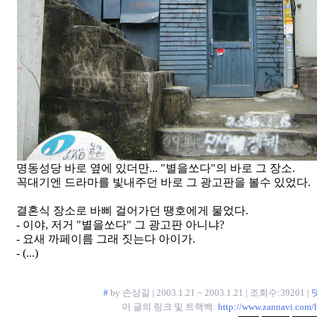
명동성당 바로 옆에 있더만... "별을쏘다"의 바로 그 장소.
꼭대기엔 드라마를 빛내주던 바로 그 광고판을 볼수 있었다.
결혼식 장소로 바삐 걸어가던 땡호에게 물었다.
- 이야, 저거 "별을쏘다" 그 광고판 아니냐?
- 요새 까페이름 그래 짓는다 아이가.
- (...)
#
by 손상길 | 2003.1.21 ~ 2003.1.21 | 조회수:39201 |
이 글의 링크 및 트랙백:
http://www.zannavi.com/