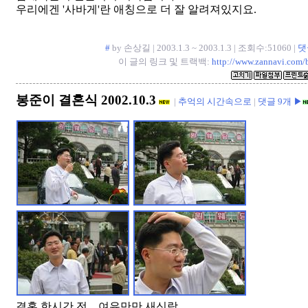
우리에겐 '사바게'란 애칭으로 더 잘 알려져있지요.
#
by 손상길 | 2003.1.3 ~ 2003.1.3 | 조회수:51060 |
댓
이 글의 링크 및 트랙백:
http://www.zannavi.com/
봉준이 결혼식 2002.10.3
|
추억의 시간속으로
|
댓글 9개 ▶
결혼 한시간 전... 여유만만 새신랑.