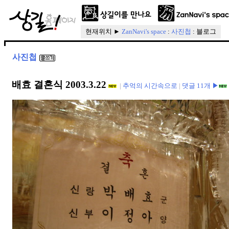
현재위치 ►
ZanNavi's space
:
사진첩
: 블로그
사진첩
배효 결혼식 2003.3.22
|
추억의 시간속으로
|
댓글 11개 ▶