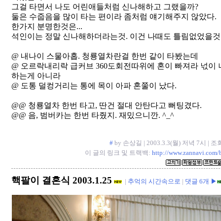
그걸 타면서 나도 어린애들처럼 신나해하고 그랬을까?
둘은 수줍음을 많이 타는 편이라 좀처럼 얘기해주지 않았다.
한가지 분명한것은...
석인이는 정말 신나해하더라는것. 이건 나때도 틀림없었을것
@ 내나이 스물아홉. 청룡열차란걸 한번 같이 타봤는데
@ 오르락내리락 급커브 360도회전따위에 혼이 빠져라 넋이
하는게 아니라
@ 도통 덜컹거리는 통에 목이 아파 혼쭐이 났다.
@@ 청룡열차 한번 타고, 딴건 절대 안탄다고 뻐팅겼다.
@@ 음, 범버카는 한번 타줬지. 재밌으니깐. ^_^
#
by 손상길 | 2003.3.3(월) 저녁 7시 | 조
이 글의 링크 및 트랙백:
http://www.zannavi.com/
핵팔이 결혼식 2003.1.25
|
추억의 시간속으로
|
댓글 6개 ▶