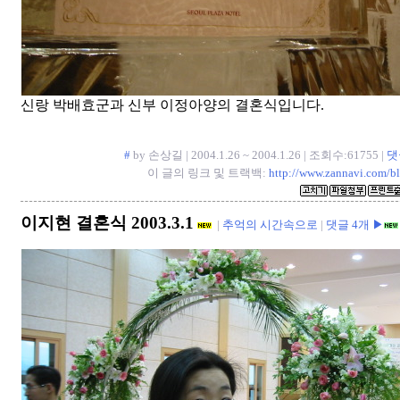
신랑 박배효군과 신부 이정아양의 결혼식입니다.
#
by 손상길 | 2004.1.26 ~ 2004.1.26 | 조회수:61755 |
댓
이 글의 링크 및 트랙백:
http://www.zannavi.com/b
이지현 결혼식 2003.3.1
|
추억의 시간속으로
|
댓글 4개 ▶