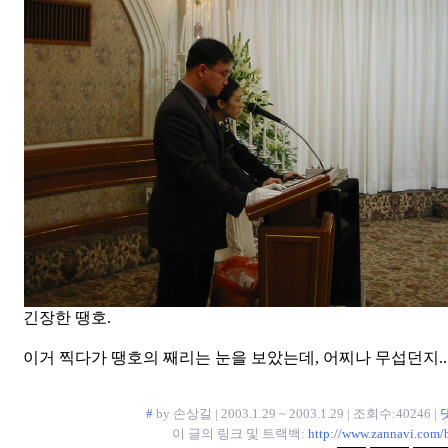
긴장한 땡호.
이거 찍다가 땡호의 째리는 눈을 보았는데, 어찌나 무섭던지... 
#
by 손상길 | 2003.1.29 ~ 2003.1.29 | 조회수:40246 |
이 글의 링크 및 트랙백:
http://www.zannavi.com/