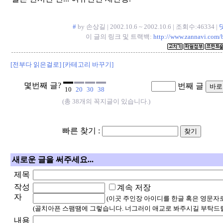
#
by 손상길 | 2002.10.6 ~ 2002.10.6 | 조회수:46334 |
이 글의 링크 및 트랙백:
http://www.zannavi.com/
[전부다 읽은걸로]
[카테고리 바꾸기]
몇번째 글?
번째 글
10
20
30
38
(총 38개의 꼭지글이 있습니다.)
빠른 찾기 :
새로운 글을 써주세요...
제목
작성
계속 저장
자
(이곳 주인장 아이디를 한글 혹은 영문자
(골치아픈 스팸땜에 그렇습니다. 너그러이 애교로 봐주시길 부탁드릴
내용