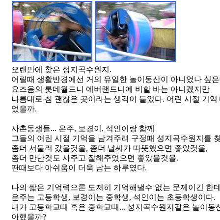
오랜만에 찾은 성지곡수원지.
어릴때 생활반경에선 거의 유일한 놀이동산이 아니었나 싶은
요즈음의 롯데월드니 에버랜드니에 비할 바는 아니겠지만
나름대로 참 괜찮은 곳이라는 생각이 들었다. 어린 시절 기억
었을까.
사촌동생들... 은주, 보경이, 석인이랑 함께
그들의 어린 시절 기억을 남겨주려 구정때 성지곡수원지를 찾
좀더 서둘러 갔을것을, 좀더 날씨가 따뜻했으면 좋았것을,
좀더 만난것도 사주고 잘해주었으면 좋았을것을.
딴때보다 아쉬움이 더욱 남는 하루였다.
나의 짧은 기억력으론 도저히 기억해낼수 없는 문제이긴 한데.
은주는 고등학생, 보경이는 중학생, 석인이는 초등학생이다.
내가 고등학교때 혹은 중학교때... 성지곡수원지같은 놀이동
아했을까?