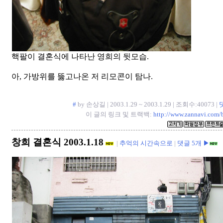
핵팔이 결혼식에 나타난 영희의 뒷모습.
아, 가방위를 뚫고나온 저 리모콘이 탐나.
#
by 손상길 | 2003.1.29 ~ 2003.1.29 | 조회수:40073 |
이 글의 링크 및 트랙백:
http://www.zannavi.com/
창희 결혼식 2003.1.18
|
추억의 시간속으로
|
댓글 5개 ▶