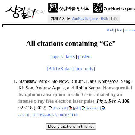
현재위치 ►
ZanNavi's space
:
iBib
: List
iBib
|
list
|
admin
All citations containing “Ge”
papers
|
talks
|
posters
[BibTeX data]
[text only]
Stanislaw Wirok-Stoletow, Rui Jin, Daria Kolbasova, Sang-
Kil Son, Andrew Aquila, and Robin Santra,
Nonsequential
two-photon absorption in solid Ge irradiated by an
intense x-ray free-electron-laser pulse
,
Phys. Rev. A
106
,
023118 (2022)
[BibTeX]
[pdf]
[abstract]
doi:10.1103/PhysRevA.106.023118