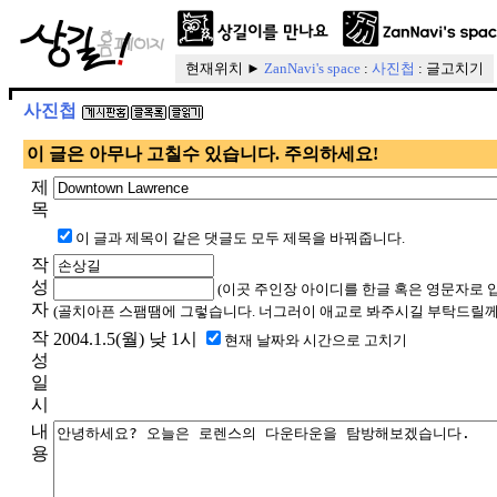
현재위치 ►
ZanNavi's space
:
사진첩
: 글고치기
사진첩
이 글은 아무나 고칠수 있습니다. 주의하세요!
제
목
이 글과 제목이 같은 댓글도 모두 제목을 바꿔줍니다.
작
성
(이곳 주인장 아이디를 한글 혹은 영문자로 
자
(골치아픈 스팸땜에 그렇습니다. 너그러이 애교로 봐주시길 부탁드릴께
작
2004.1.5(월) 낮 1시
현재 날짜와 시간으로 고치기
성
일
시
내
용