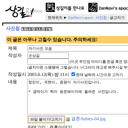
현재위치 ►
ZanNavi's space
:
사진첩
: 글고치기
사진첩
이 글은 아무나 고칠수 있습니다. 주의하세요!
제목
작성자
(이곳 주인장 아이디를 한글 혹은 영
(골치아픈 스팸땜에 그렇습니다. 너그러이 애교로 봐주시길 부
작성일시
2003.6.12(목) 밤 11시
현재 날짜와 시간으로 고치기
내용
결혼/babies-04.jpg
카테고리 : 결혼이야기