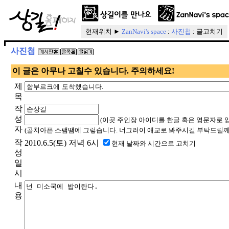
현재위치 ►
ZanNavi's space
:
사진첩
: 글고치기
사진첩
이 글은 아무나 고칠수 있습니다. 주의하세요!
제
목
작
성
(이곳 주인장 아이디를 한글 혹은 영문자로 
자
(골치아픈 스팸땜에 그렇습니다. 너그러이 애교로 봐주시길 부탁드릴께
작
2010.6.5(토) 저녁 6시
현재 날짜와 시간으로 고치기
성
일
시
내
용