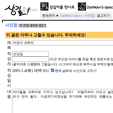
현재위치 ►
ZanNavi's space
:
사진첩
: 글고치기
사진첩
이 글은 아무나 고칠수 있습니다. 주의하세요!
제
목
작
성
(이곳 주인장 아이디를 한글 혹은 영문자로 
자
(골치아픈 스팸땜에 그렇습니다. 너그러이 애교로 봐주시길 부탁드릴께
작
2005.1.4(화) 새벽 0시
현재 날짜와 시간으로 고치기
성
일
시
내
용