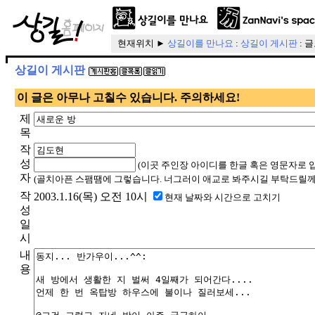
현재위치 ►
상길이를 만나요
:
상길이 게시판
: 
상길이 게시판
이 글은 아무나 고칠수 있습니다. 주의하세요!
제
목
작
성
(이곳 주인장 아이디를 한글 혹은 영문자로 
자
(골치아픈 스팸땜에 그렇습니다. 너그러이 애교로 봐주시길 부탁드릴께
작
2003.1.16(목) 오전 10시
현재 날짜와 시간으로 고치기
성
일
시
내
용