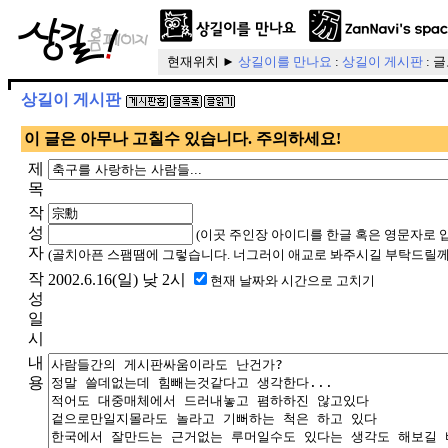
현재위치 ►
상길이를 만나요
:
상길이 게시판
: 
상길이 게시판
이 글은 아무나 고칠수 있습니다. 주의하세요!
제
목
작
성
(이곳 주인장 아이디를 한글 혹은 영문자로 
자
(골치아픈 스팸땜에 그렇습니다. 너그러이 애교로 봐주시길 부탁드릴께
작
2002.6.16(일) 낮 2시
현재 날짜와 시간으로 고치기
성
일
시
내
용