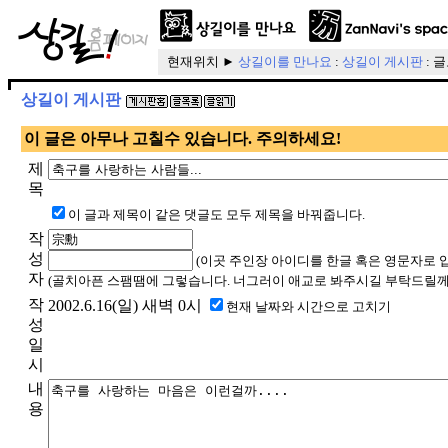
현재위치 ►
상길이를 만나요
:
상길이 게시판
: 
상길이 게시판
이 글은 아무나 고칠수 있습니다. 주의하세요!
제
목
이 글과 제목이 같은 댓글도 모두 제목을 바꿔줍니다.
작
성
(이곳 주인장 아이디를 한글 혹은 영문자로 
자
(골치아픈 스팸땜에 그렇습니다. 너그러이 애교로 봐주시길 부탁드릴께
작
2002.6.16(일) 새벽 0시
현재 날짜와 시간으로 고치기
성
일
시
내
용