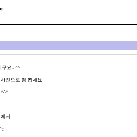
요.. ^^
사진으로 첨 뵙네요..
^^*
지에서
;;