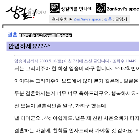
현재위치 ►
ZanNavi's space
:
결혼
: 글읽기
결혼
안녕하세요??^^
임송미님께서 2003.5.10(토) 아침 7시에 쓰신 글입니다
/ 조회수:19449
저는 그리미주아 현 회장 임송미 라구 합니다.. ^^ 02학번이구
아이디는 그리미주아 보드에서 많이 본거 같은데.. 얼굴은 
두분 결혼하시는거 너무 너무 축하드리구요, 행복하세요~ 
전 오늘이 결혼식인줄 알구, 가려구 했는데..
낼 이더군요.. ^^;; 아쉽게도, 낼은 제 친한 사촌오빠가 타
결혼하는 바람에, 친척들 인사드리러 가야할 것 같아요.. ^^