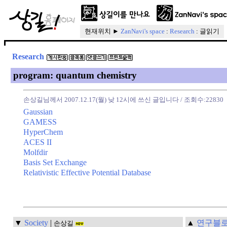
현재위치 ►
ZanNavi's space
:
Research
: 글읽기
Research
program: quantum chemistry
손상길님께서 2007.12.17(월) 낮 12시에 쓰신 글입니다
/ 조회수:22830
Gaussian
GAMESS
HyperChem
ACES II
Molfdir
Basis Set Exchange
Relativistic Effective Potential Database
▼
Society
|
▲
연구블로
손상길