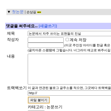
▼
첫논문
|
손상길
댓글을 써주세요...
[새글쓰기]
제목
작성자
계속 저장
(이곳 주인장 아이디를 한글 혹은
(골치아픈 스팸땜에 그렇습니다. 너그러이 애교로 봐주시길
내용
트랙백쏘기
이 글과 연관된 블로그 글주소를 적으면, 그곳에다 트랙백을
카테고리 : 논문쓰기