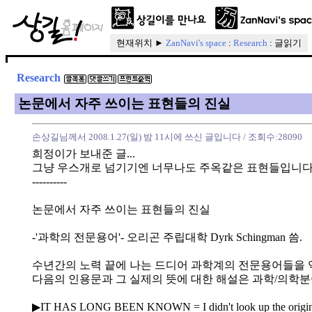
현재위치 ►
ZanNavi's space
:
Research
: 글읽기
Research
논문에서 자주 쓰이는 표현들의 진실
손상길님께서 2008.1.27(일) 밤 11시에 쓰신 글입니다
/ 조회수:28090
희정이가 보내준 글...
그냥 우스개로 넘기기엔 너무나도 주옥같은 표현들입니다
----------
논문에서 자주 쓰이는 표현들의 진실
-'과학의 전문용어'- 오리곤 주립대학 Dyrk Schingman 씀.
수년간의 노력 끝에 나는 드디어 과학계의 전문용어들을 
다음의 인용문과 그 실제의 뜻에 대한 해설은 과학/의학분
▶IT HAS LONG BEEN KNOWN = I didn't look up the original