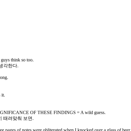
ys think so too.
 생각한다.
ng.
t.
NIFICANCE OF THESE FINDINGS = A wild guess.
히 때려맞춰 보면.
f notes were obliterated when I knocked over a glass of beer.