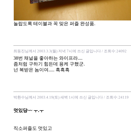
놀랍도록 테이블과 꼭 맞은 퍼즐 완성품.
최동진님께서 2003.3.3(월) 저녁 7시에 쓰신 글입니다
/ 조회수:24092
38번 채널을 좋아하는 와이프라....
좀처럼 구하기 힘든데 용케 구했군.
넌 복받은 놈이여..... 흑흑흑
박환수님께서 2003.4.19(토) 새벽 1시에 쓰신 글입니다
/ 조회수:24119
멋있당~~ ㅜ.ㅜ
직소퍼즐도 멋있고