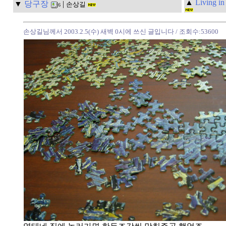
▲
Living
▼
당구장
|
손상길
6
손상길님께서 2003.2.5(수) 새벽 0시에 쓰신 글입니다
/ 조회수:53600