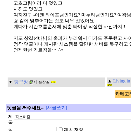
고호그림이라 더 멋있고
사진도 멋있고
여자친구 -이젠 와이프님인가요? 마누라님인가요? 여왕님이
랑 같이 맞추어가는 것도 너무 멋있어요.
게다가 시간흐름순서에 맞춘 타이밍 적절한 사진까지!!
저도 상길선배님의 홈피가 부러워서 디카도 주문했고 사이트
정작 댓글이나 게시판 시스템을 달만한 서버를 못구하고 있
언제한번 가르침을~~ ^^
▲
Living
▼
당구장
|
손상길
6
카테고리
댓글을 써주세요...
[새글쓰기]
제
목
작
계속 저장