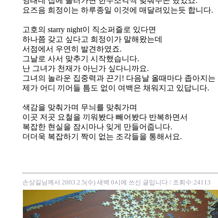
영태네 집에 놀러가면 한두조각씩 맞춰주곤 했었죠.
요즈음 희정이는 하루종일 이것에 매달려있는듯 합니다.
고호의 starry night이 직소퍼즐로 있다면
하나쯤 갖고 싶다고 희정이가 말해왔는데
서점에서 우연히 발견하였죠.
그날로 사서 맞추기 시작했습니다.
난 그녀가 천재가 아닌가 싶다니까요.
그녀의 놀라운 집중력과 끈기! 다음날 올때마다 좁아지는 
제가 어디 끼어들 틈도 없이 여백은 채워지고 있답니다.
색감을 맞춰가며 무늬를 맞춰가며
이곳 저곳 요철을 끼워봤다 빼어봤다 반복하면서
복잡한 현실을 잠시마나 잊게 만들어줍니다.
더더욱 복잡하기 짝이 없는 조각들을 통해서요.
손상길님께서 2003.2.5(수) 새벽 0시에 쓰신 글입니다
/ 조회수:24113