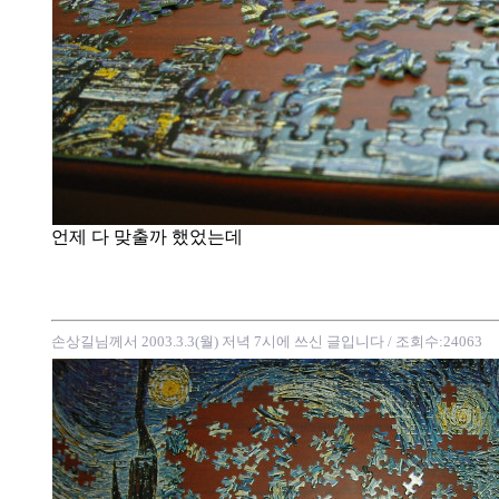
언제 다 맞출까 했었는데
손상길님께서 2003.3.3(월) 저녁 7시에 쓰신 글입니다
/ 조회수:24063