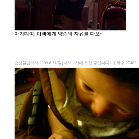
아기띠여, 아빠에게 양손의 자유를 다오~
손상길님께서 2009.6.21(일) 새벽 1시에 쓰신 글입니다
/ 조회수:27403