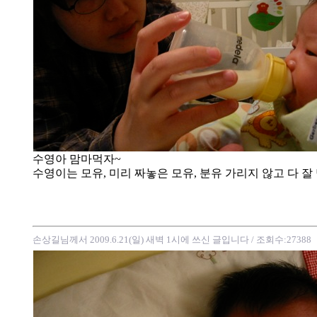
수영아 맘마먹자~
수영이는 모유, 미리 짜놓은 모유, 분유 가리지 않고 다 잘
손상길님께서 2009.6.21(일) 새벽 1시에 쓰신 글입니다
/ 조회수:27388