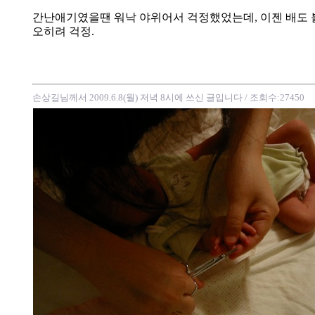
간난애기였을땐 워낙 야위어서 걱정했었는데, 이젠 배도 
오히려 걱정.
손상길님께서 2009.6.8(월) 저녁 8시에 쓰신 글입니다
/ 조회수:27450