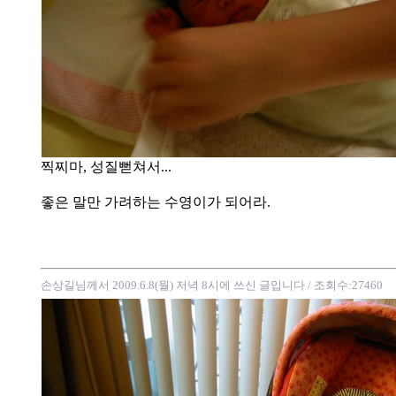
찍찌마, 성질뻗쳐서...
좋은 말만 가려하는 수영이가 되어라.
손상길님께서 2009.6.8(월) 저녁 8시에 쓰신 글입니다
/ 조회수:27460