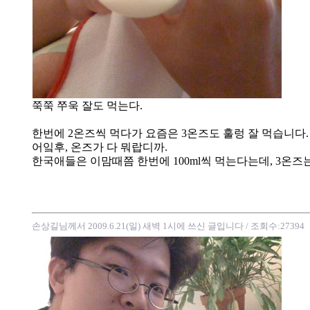
쭉쭉 쭈욱 잘도 먹는다.
한번에 2온즈씩 먹다가 요즘은 3온즈도 훌렁 잘 먹습니다.
어잌후, 온즈가 다 뭐랍디까.
한국애들은 이맘때쯤 한번에 100ml씩 먹는다는데, 3온즈
손상길님께서 2009.6.21(일) 새벽 1시에 쓰신 글입니다
/ 조회수:27394