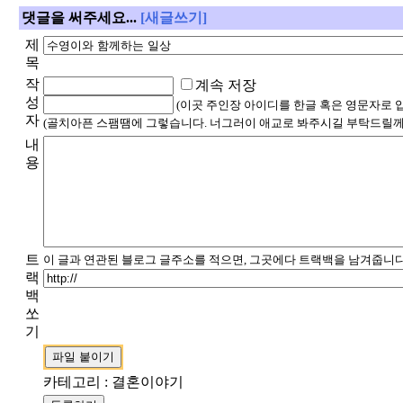
댓글을 써주세요...
[새글쓰기]
제
목
작
계속 저장
성
(이곳 주인장 아이디를 한글 혹은 영문자로 
자
(골치아픈 스팸땜에 그렇습니다. 너그러이 애교로 봐주시길 부탁드릴께
내
용
트
이 글과 연관된 블로그 글주소를 적으면, 그곳에다 트랙백을 남겨줍니다
랙
백
쏘
기
카테고리 : 결혼이야기