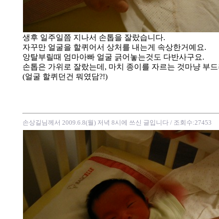
생후 일주일쯤 지나서 손톱을 잘랐습니다.
자꾸만 얼굴을 할퀴어서 상처를 내는게 속상한거예요.
앙탈부릴때 엄마아빠 얼굴 긁어놓는것도 다반사구요.
손톱은 가위로 잘랐는데, 마치 종이를 자르는 것마냥 부
(얼굴 할퀴던건 뭐였담?!)
손상길님께서 2009.6.8(월) 저녁 8시에 쓰신 글입니다
/ 조회수:27453