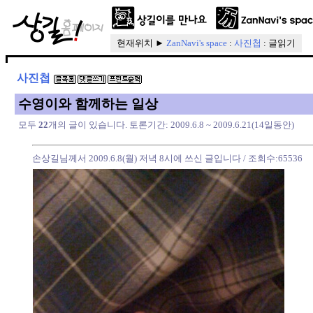
현재위치 ►
ZanNavi's space
:
사진첩
: 글읽기
사진첩
수영이와 함께하는 일상
모두
22
개의 글이 있습니다. 토론기간: 2009.6.8 ~ 2009.6.21(14일동안)
손상길님께서 2009.6.8(월) 저녁 8시에 쓰신 글입니다
/ 조회수:65536