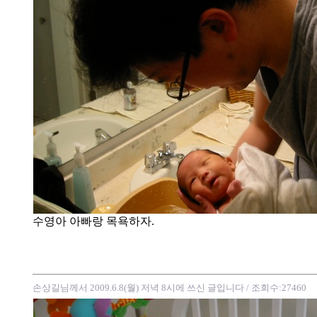
수영아 아빠랑 목욕하자.
손상길님께서 2009.6.8(월) 저녁 8시에 쓰신 글입니다
/ 조회수:27460