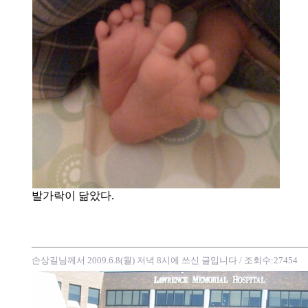
발가락이 닮았다.
손상길님께서 2009.6.8(월) 저녁 8시에 쓰신 글입니다
/ 조회수:27454