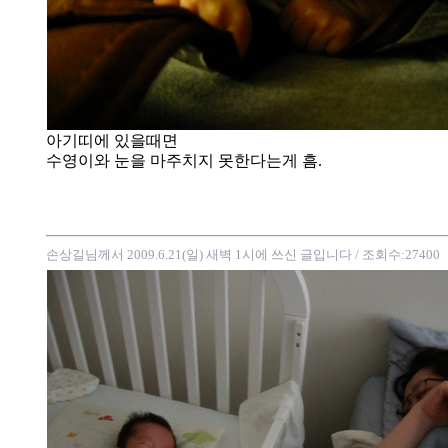
아기띠에 있을때면
수영이와 눈을 마주치지 못한다는게 흠.
손상길님께서 2009.6.21(일) 새벽 1시에 쓰신 글입니다
/ 조회수:27400