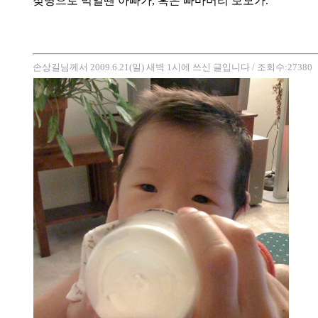
젖병으로 먹일땐 아빠가, 혹은 빠마머리 보모가.
손상길님께서 2009.6.21(일) 새벽 1시에 쓰신 글입니다
/ 조회수:27380