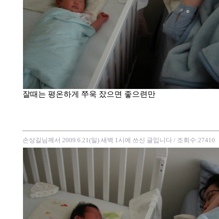
잘때는 평온하게 쭈욱 잤으면 좋으련만
손상길님께서 2009.6.21(일) 새벽 1시에 쓰신 글입니다
/ 조회수:27410