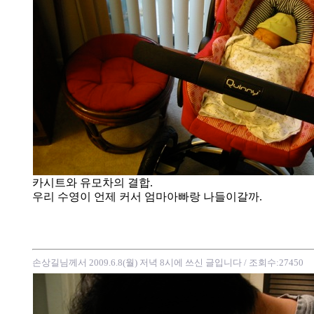
카시트와 유모차의 결합.
우리 수영이 언제 커서 엄마아빠랑 나들이갈까.
손상길님께서 2009.6.8(월) 저녁 8시에 쓰신 글입니다
/ 조회수:27450