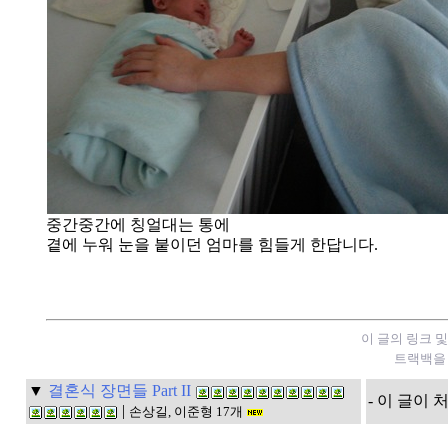
중간중간에 칭얼대는 통에
곁에 누워 눈을 붙이던 엄마를 힘들게 한답니다.
이 글의 링크 
트랙백을 
▼
결혼식 장면들 Part II
- 이 글이 
|
손상길, 이준형 17개