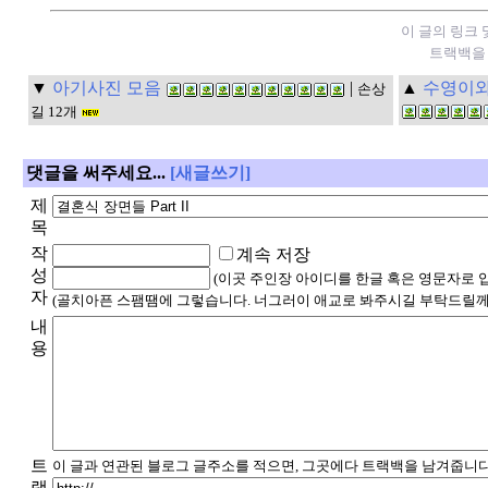
이 글의 링크 
트랙백을 
▼
아기사진 모음
|
▲
수영이와
손상
길 12개
댓글을 써주세요...
[새글쓰기]
제
목
작
계속 저장
성
(이곳 주인장 아이디를 한글 혹은 영문자로 
자
(골치아픈 스팸땜에 그렇습니다. 너그러이 애교로 봐주시길 부탁드릴께
내
용
트
이 글과 연관된 블로그 글주소를 적으면, 그곳에다 트랙백을 남겨줍니다
랙