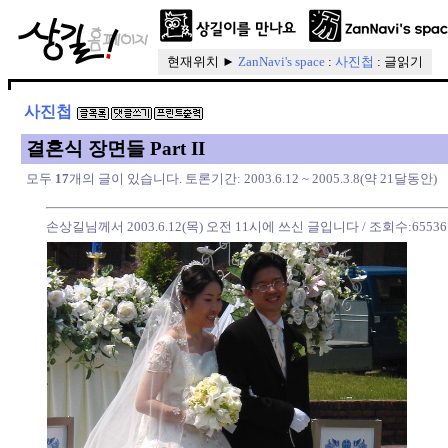
현재위치 ►
ZanNavi's space
:
사진첩
: 글읽기
사진첩
결혼식 장면들 Part II
모두
17
개의 글이 있습니다. 토론기간: 2003.6.12 ~ 2005.3.8(약 21달동안)
손상길님께서 2003.6.12(목) 오전 11시에 쓰신 글입니다
/ 조회수:65536