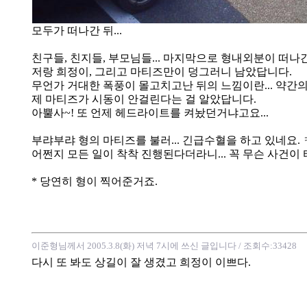
모두가 떠나간 뒤...
친구들, 친지들, 부모님들... 마지막으로 형내외분이 떠나
저랑 희정이, 그리고 마티즈만이 덩그러니 남았답니다.
무언가 거대한 폭풍이 몰고치고난 뒤의 느낌이란... 약간
제 마티즈가 시동이 안걸린다는 걸 알았답니다.
아뿔사~! 또 언제 헤드라이트를 켜놨던거냐고요...
부랴부랴 형의 마티즈를 불러... 긴급수혈을 하고 있네요.
어쩐지 모든 일이 착착 진행된다더라니... 꼭 무슨 사건
* 당연히 형이 찍어준거죠.
이준형님께서 2005.3.8(화) 저녁 7시에 쓰신 글입니다
/ 조회수:33428
다시 또 봐도 상길이 잘 생겼고 희정이 이쁘다.