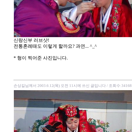
신랑신부 러브샷!
전통혼례때도 이렇게 할까요? 과연... ^_^
* 형이 찍어준 사진입니다.
손상길님께서 2003.6.12(목) 오전 11시에 쓰신 글입니다
/ 조회수:34168