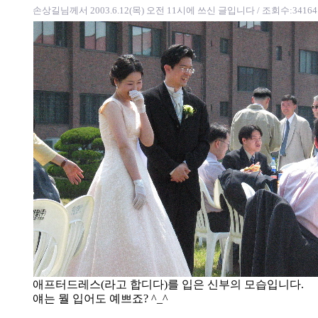
손상길님께서 2003.6.12(목) 오전 11시에 쓰신 글입니다
/ 조회수:34164
애프터드레스(라고 합디다)를 입은 신부의 모습입니다.
얘는 뭘 입어도 예쁘죠? ^_^