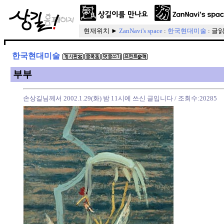
현재위치 ►
ZanNavi's space
:
한국현대미술
: 글
한국현대미술
부부
손상길님께서 2002.1.29(화) 밤 11시에 쓰신 글입니다
/ 조회수:20285