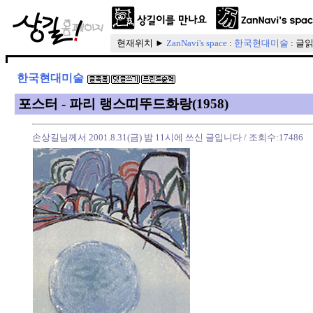
현재위치 ►
ZanNavi's space
:
한국현대미술
: 글
한국현대미술
포스터 - 파리 랭스띠뚜드화랑(1958)
손상길님께서 2001.8.31(금) 밤 11시에 쓰신 글입니다
/ 조회수:17486