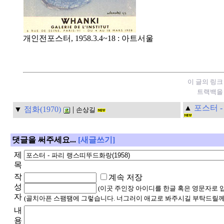
개인전포스터, 1958.3.4~18 : 아트서울
이 글의 링크
트랙백을 
▲
포스터 -
▼
점화(1970)
|
손상길
댓글을 써주세요...
[새글쓰기]
제
목
작
계속 저장
성
(이곳 주인장 아이디를 한글 혹은 영문자로 
자
(골치아픈 스팸땜에 그렇습니다. 너그러이 애교로 봐주시길 부탁드릴께
내
용