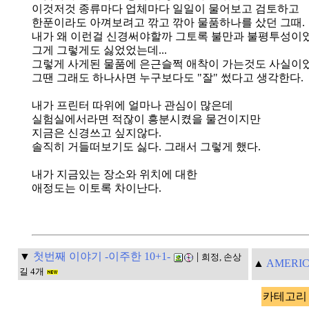
이것저것 종류마다 업체마다 일일이 물어보고 검토하고
한푼이라도 아껴보려고 깎고 깎아 물품하나를 샀던 그때.
내가 왜 이런걸 신경써야할까 그토록 불만과 불평투성이
그게 그렇게도 싫었었는데...
그렇게 사게된 물품에 은근슬쩍 애착이 가는것도 사실이었
그땐 그래도 하나사면 누구보다도 "잘" 썼다고 생각한다.
내가 프린터 따위에 얼마나 관심이 많은데
실험실에서라면 적잖이 흥분시켰을 물건이지만
지금은 신경쓰고 싶지않다.
솔직히 거들떠보기도 싫다. 그래서 그렇게 했다.
내가 지금있는 장소와 위치에 대한
애정도는 이토록 차이난다.
▼
첫번째 이야기 -이주한 10+1-
|
희정, 손상
▲
AMERICA 
길 4개
카테고리 