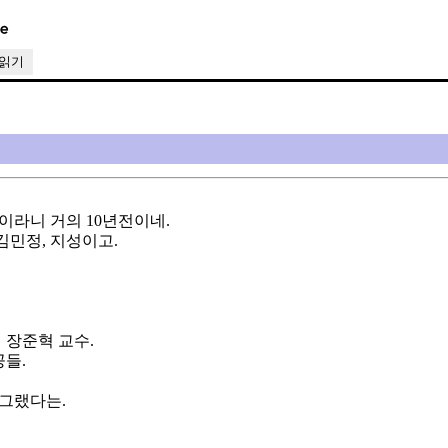
글읽기
이라니 거의 10년전이네.
김민정, 지성이고.
 장준혁 교수.
공들.
 그랬다는.