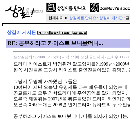
현재위치 ►
상길이를 만나요
:
상길이 게시판
: 
상길이 게시판
RE: 공부하라고 카이스트 보내놨더니...
손상길님께서 2008.12.16(화) 저녁 7시에 쓰신 글입니다
/ 조회수:11721
드라마 카이스트가 방영된건 알고있지를? 1999년~2000년
왼쪽 사진들은 그당시 카이스트 출연진들이었던 김명민, 
그당시 무명에 가까웠던 그들은
10여년이 지난 오늘날 유명세를 타는 배우들이 되었는데
공교롭게도 모두 의학드라마에 주인공역을 맡게 되었지.
오른쪽 제일위는 2007년을 뒤흔들었던 드라마 하얀거탑의
오른쪽 아래두개는 2008년 인기드라마 뉴하트의 두 주인
공부하라고 카이스트 보내놨더니, 다들 의사가 되었다는.