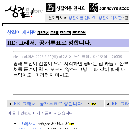
현재위치 ►
상길이를 만나요
:
상길이 게시판
: 
상길이 게시판
RE: 그래서.. 공개투표로 정합니다.
cleanx님께서 2003.2.25(화) 낮 2시에 쓰신 글입니다
/ 조회수:20559
영태 부인이 진통이 오기 시작하면 영태는 짐 싸들고 산부
채를 뜯겨야 할 지 모르지 않소~ 그냥 그 때 같이 밤새 마... 
농담이오~ 머라하지 마시오~
▼
RE: 그래서.. 공개투표로 정합니다.
|
▲
RE: 그
조
이 글과 관련된
15
개의 글이 더 있습니다.
그래서..
|
2003.2.24
refugee