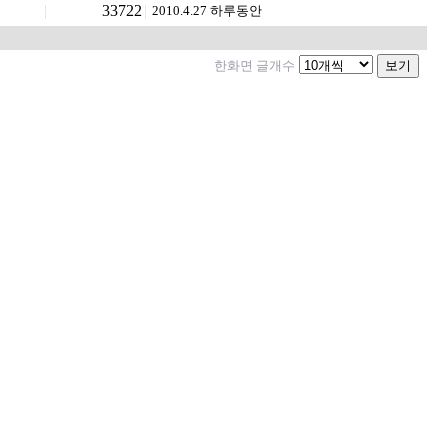
|
33722
|
2010.4.27 하루동안
한화면 글개수