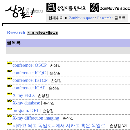
현재위치 ►
ZanNavi's space
:
Research
: 글목록
Research
글목록
conference: QSCP
|
손상길
conference: ICQC
|
손상길
conference: ISTCP
|
손상길
conference: ICAP
|
손상길
X-ray FELs
|
손상길
X-ray database
|
손상길
program: DFT
|
손상길
X-ray diffraction imaging
|
손상길
시카고 찍고 독일로...에서 시카고 혹은 독일로.
|
손상길 3개