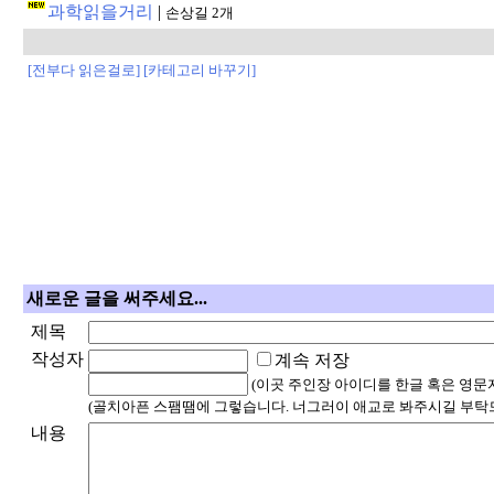
과학읽을거리
|
손상길 2개
[전부다 읽은걸로]
[카테고리 바꾸기]
새로운 글을 써주세요...
제목
작성자
계속 저장
(이곳 주인장 아이디를 한글 혹은 영문
(골치아픈 스팸땜에 그렇습니다. 너그러이 애교로 봐주시길 부탁
내용