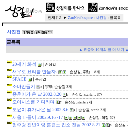
현재위치 ►
ZanNavi's space
:
사진첩
: 글목록
사진첩
글목록
▲ 요즘꺼 10개의 글 더 보기 
20세기 화석
|
손상길
새우로 요리를 만들자.
|
손상길, 宗勳 ... 8개
SPACE
|
손상길
소바만들기
|
宗勳, 손상길 3개
8
종훈이가 온 날 2002.8.20
|
손상길, starla ... 3개
5
오아시스를 기다리며
|
손상길, starla 2개
7
도윤이 휴가나온 날 2002.8.6
|
손상길, starla 2개
4
서울 나들이 2002.9.16~17
|
손상길, 희정 6개
형주랑 진변이랑 훈련소 입소 전날 2002.8.21
|
손상길 
9