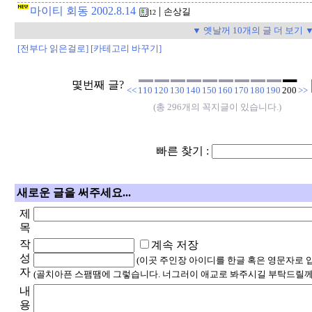
마이티 회동 2002.8.14
|
손상길
12
▼ 옛날꺼 10개의 글 더 보기 
[전부다 읽은걸로]
[카테고리 바꾸기]
몇번째 글?
<<
110
120
130
140
150
160
170
180
190
200
>>
(총 296개의 꼭지글이 있습니다.)
빠른 찾기 :
새로운 글을 써주세요...
제
목
작
계속 저장
성
(이곳 주인장 아이디를 한글 혹은 영문자로 
자
(골치아픈 스팸땜에 그렇습니다. 너그러이 애교로 봐주시길 부탁드릴께
내
용