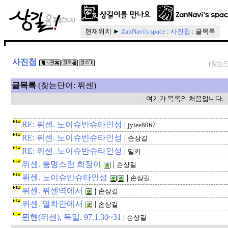
현재위치 ►
ZanNavi's space
:
사진첩
: 글목록
사진첩
(찾는
글목록
(찾는단어: 퓌센)
- 여기가 목록의 처음입니다. -
RE: 퓌센. 노이슈반슈타인성
|
jylee8067
RE: 퓌센. 노이슈반슈타인성
|
손상길
RE: 퓌센. 노이슈반슈타인성
|
밀키
퓌센. 퉁명스런 희정이
|
손상길
퓌센. 노이슈반슈타인성
|
손상길
퓌센. 퓌센역에서
|
손상길
퓌센. 열차안에서
|
손상길
뮌헨(퓌센), 독일. 97.1.30~31
|
손상길