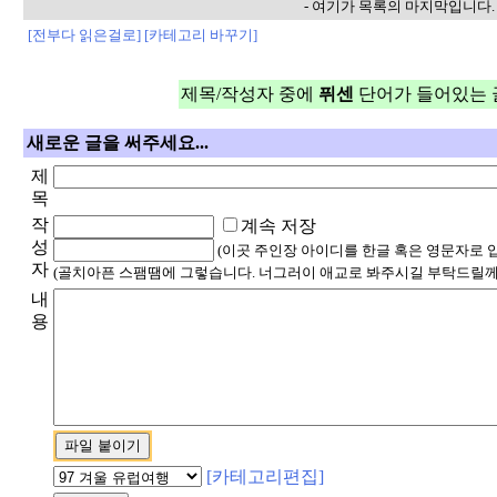
- 여기가 목록의 마지막입니다. 
[전부다 읽은걸로]
[카테고리 바꾸기]
제목/작성자 중에
퓌센
단어가 들어있는 
새로운 글을 써주세요...
제
목
작
계속 저장
성
(이곳 주인장 아이디를 한글 혹은 영문자로 
자
(골치아픈 스팸땜에 그렇습니다. 너그러이 애교로 봐주시길 부탁드릴께
내
용
[카테고리편집]