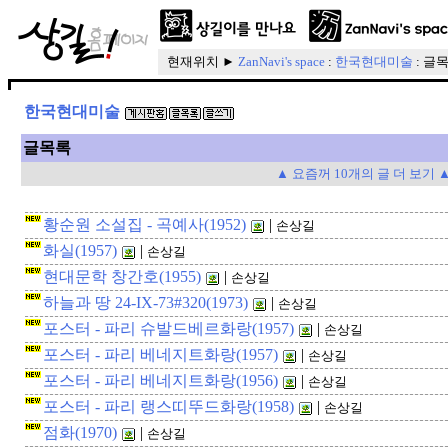
현재위치 ►
ZanNavi's space
:
한국현대미술
: 글
한국현대미술
글목록
▲ 요즘꺼 10개의 글 더 보기 
황순원 소설집 - 곡예사(1952)
|
손상길
화실(1957)
|
손상길
현대문학 창간호(1955)
|
손상길
하늘과 땅 24-IX-73#320(1973)
|
손상길
포스터 - 파리 슈발드베르화랑(1957)
|
손상길
포스터 - 파리 베네지트화랑(1957)
|
손상길
포스터 - 파리 베네지트화랑(1956)
|
손상길
포스터 - 파리 랭스띠뚜드화랑(1958)
|
손상길
점화(1970)
|
손상길