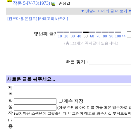
작품 5-IV-73(1973)
|
손상길
▼ 옛날꺼 10개의 글 더 보기 
[전부다 읽은걸로]
[카테고리 바꾸기]
몇번째 글?
10
20
30
40
50
60
70
80
90
100
>>
(총 122개의 꼭지글이 있습니다.)
빠른 찾기 :
새로운 글을 써주세요...
제
목
작
계속 저장
성
(이곳 주인장 아이디를 한글 혹은 영문자로 
자
(골치아픈 스팸땜에 그렇습니다. 너그러이 애교로 봐주시길 부탁드릴께
내
용