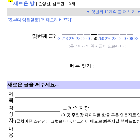
새로운 방
|
손상길, 김도현 ... 5개
▼ 옛날꺼 10개의 글 더 보기 
[전부다 읽은걸로]
[카테고리 바꾸기]
몇번째 글?
<<
210
220
230
240
250
260
270
280
290
300
>>
(총 738개의 꼭지글이 있습니다.)
빠른 찾기 :
새로운 글을 써주세요...
제
목
작
계속 저장
성
(이곳 주인장 아이디를 한글 혹은 영문자로 
자
(골치아픈 스팸땜에 그렇습니다. 너그러이 애교로 봐주시길 부탁드릴께
내
용