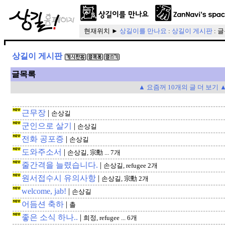
현재위치 ►
상길이를 만나요
:
상길이 게시판
: 
상길이 게시판
글목록
▲ 요즘꺼 10개의 글 더 보기 
근무장
|
손상길
군인으로 살기
|
손상길
전화 공포증
|
손상길
도와주소서
|
손상길, 宗勳 ... 7개
줄간격을 늘렸습니다.
|
손상길, refugee 2개
원서접수시 유의사항
|
손상길, 宗勳 2개
welcome, jab!
|
손상길
어듬션 축하
|
촐
좋은 소식 하나..
|
희정, refugee ... 6개