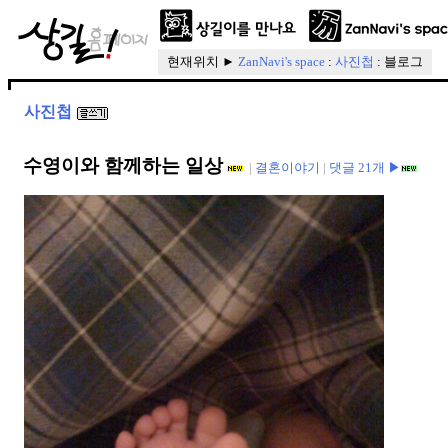
현재위치 ►
ZanNavi's space
:
사진첩
: 블로그
사진첩
수영이와 함께하는 일상
|
결혼이야기
|
댓글 21개 ▶