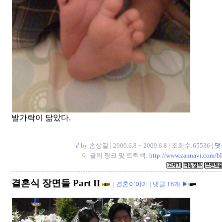
발가락이 닮았다.
#
by 손상길 | 2009.6.8 ~ 2009.6.8 | 조회수:65536 |
댓
이 글의 링크 및 트랙백:
http://www.zannavi.com/b
결혼식 장면들 Part II
|
결혼이야기
|
댓글 16개 ▶