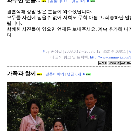
와주신 분들...
|
결혼이야기
|
댓글 8개 ▶
결혼식때 정말 많은 분들이 와주셨답니다.
모두를 사진에 담을수 없어 저희도 무척 아쉽고, 죄송하단 말
립니다.
함께한 사진들이 있으면 언제든 보내주세요. 계속 추가해 
다.
#
by 손상길 | 2003.6.12 ~ 2003.6.12 | 조회수:63811 |
이 글의 링크 및 트랙백:
http://www.zannavi.com/
가족과 함께
|
결혼이야기
|
댓글 6개 ▶