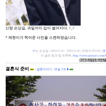
신랑 손상길, 귀밑까지 입이 벌어지다. ^_^
* 재현이가 찍어준 사진을 스캔하였습니다.
#
by 손상길 | 2003.6.10 ~ 2003.6.10 | 조회수:65536 |
댓
이 글의 링크 및 트랙백:
http://www.zannavi.com/
결혼식 준비
|
결혼이야기
|
댓글 2개 ▶