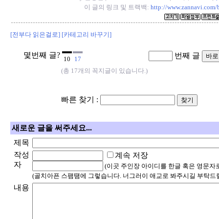
이 글의 링크 및 트랙백:
http://www.zannavi.com/
[전부다 읽은걸로]
[카테고리 바꾸기]
몇번째 글?
번째 글
10
17
(총 17개의 꼭지글이 있습니다.)
빠른 찾기 :
새로운 글을 써주세요...
제목
작성
계속 저장
자
(이곳 주인장 아이디를 한글 혹은 영문자
(골치아픈 스팸땜에 그렇습니다. 너그러이 애교로 봐주시길 부탁드릴
내용