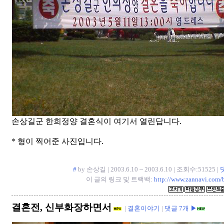
손상길군 한희정양 결혼식이 여기서 열린답니다.
* 형이 찍어준 사진입니다.
#
by 손상길 | 2003.6.10 ~ 2003.6.10 | 조회수:51525 |
이 글의 링크 및 트랙백:
http://www.zannavi.com/
결혼전, 신부화장하면서
|
결혼이야기
|
댓글 7개 ▶