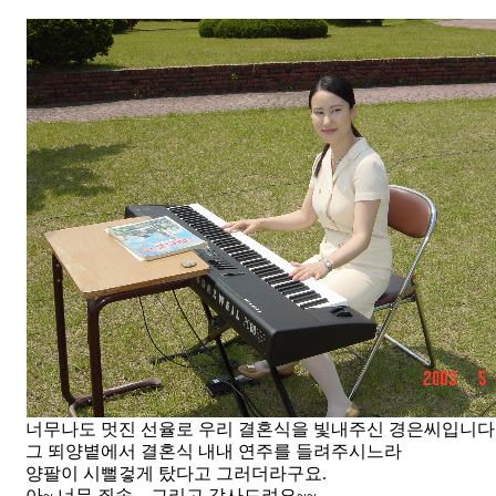
너무나도 멋진 선율로 우리 결혼식을 빛내주신 경은씨입니다
그 뙤양볕에서 결혼식 내내 연주를 들려주시느라
양팔이 시뻘겋게 탔다고 그러더라구요.
아~ 너무 죄송... 그리고 감사드려요~~