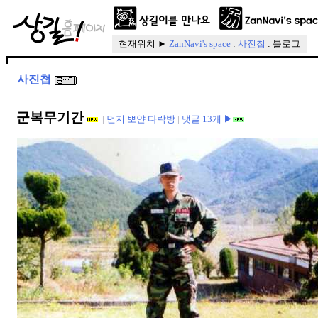
현재위치 ►
ZanNavi's space
:
사진첩
: 블로그
사진첩
군복무기간
|
먼지 뽀얀 다락방
|
댓글 13개 ▶