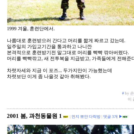
1999 겨울, 훈련단에서.
나름대로 훈련받으러 간다고 머리를 짧게 짜르고 갔는데.
일주일의 가입교기간을 통과하고 나니깐
본격적으로 훈련받기전 말그대로 머리를 빡빡 깎아버렸다.
머리를 빡빡깎고, 새 전투복을 지급받고, 가족들에게 전해준
차렷자세와 지금 이 포즈... 두가지만이 가능했는데
차렷보단 이게 좀 나을것 같아 취해봤다.
#
by 손상
이 
2001 봄, 과천동물원 1
|
먼지 뽀얀 다락방
|
댓글 3개 ▶