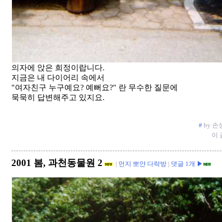
의자에 앉은 희정이랍니다.
지금은 내 다이어리 속에서
"여자친구 누구예요? 예뻐요?" 란 무수한 질문에
묵묵히 답변해주고 있지요.
#
by 손상길
이 
2001 봄, 과천동물원 2
|
먼지 뽀얀 다락방
|
댓글 1개 ▶