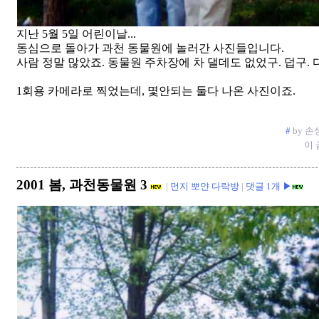
지난 5월 5일 어린이날...
동심으로 돌아가 과천 동물원에 놀러간 사진들입니다.
사람 정말 많았죠. 동물원 주차장에 차 댈데도 없었구. 덥구. 
1회용 카메라로 찍었는데, 몇안되는 둘다 나온 사진이죠.
#
by 손상길
이 
2001 봄, 과천동물원 3
|
먼지 뽀얀 다락방
|
댓글 1개 ▶