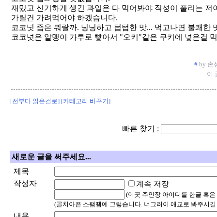
재밌고 신기하게 생긴 과일은 다 먹어봐야 직성이 풀리는 저
가릴건 가려먹어야 하겠습니다.
코코넛 즙은 뭐랄까. 닝닝하고 텁텁한 맛... 먹고나면 불쾌한 
코코넛은 알맹이 가루로 빻아서 "오키"같은 쿠키에 넣은걸 먹
#
by 손상길
이 
[전부다 읽은걸로]
[카테고리 바꾸기]
빠른 찾기 :
새로운 글을 써주세요...
제목
작성자
계속 저장
(이곳 주인장 아이디를 한글 혹은
(골치아픈 스팸땜에 그렇습니다. 너그러이 애교로 봐주시길
내용