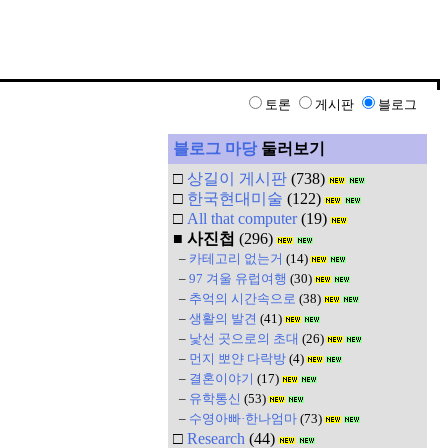
토론
게시판
블로그
블로그 마당
둘러보기
□
상길이 게시판
(738)
□
한국현대미술
(122)
□
All that computer
(19)
■
사진첩
(296)
–
카테고리 없는거
(14)
–
97 겨울 유럽여행
(30)
–
추억의 시간속으로
(38)
–
생활의 발견
(41)
–
낯선 곳으로의 초대
(26)
–
먼지 뽀얀 다락방
(4)
–
결혼이야기
(17)
–
유학통신
(53)
–
수영아빠·한나엄마
(73)
□
Research
(44)