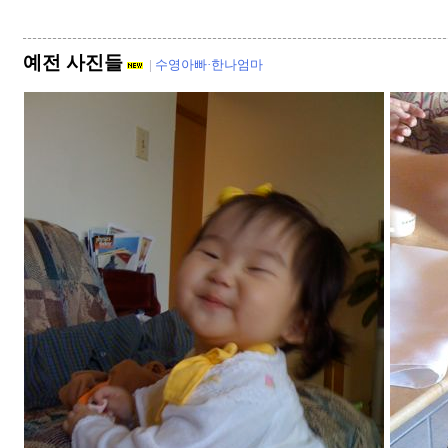
예전 사진들
|
수영아빠·한나엄마