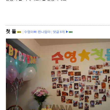
첫 돌
|
수영아빠·한나엄마
|
댓글 8개 ▶