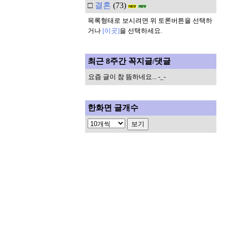
□
결혼
(73)
목록형태로 보시려면 위 토론버튼을 선택하
거나
[이곳]
을 선택하세요.
최근 8주간 꼭지글/댓글
요즘 글이 참 뜸하네요... -_-
한화면 글개수