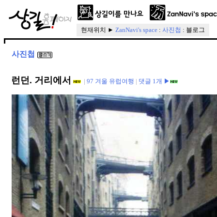
현재위치 ►
ZanNavi's space
:
사진첩
: 블로그
사진첩
런던. 거리에서
|
97 겨울 유럽여행
|
댓글 1개 ▶